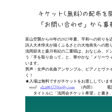
チケット(無料)の配布
「お問い合わせ」から事
富山空襲から80年の2025年夏、平和への祈
詩人大木惇夫が描くふるさとの大地喪失への怒
浅岡節夫と森川有紀の二重唱は、おなじみ、ド
う「手を取り合って」と、華やかな「メリーウ
います。
男声・女声の名曲アンサンブル、ピアノとヴァ
く！
★入場は無料ですがチケットをお渡ししていま
　mail　
dzz00177@nifty.com
　（内田）　　　電
　　タイトルに「浅岡会チケット希望」と書き